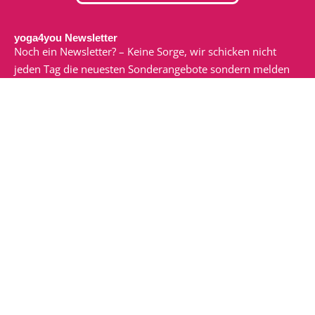
yoga4you Newsletter
Noch ein Newsletter? – Keine Sorge, wir schicken nicht
jeden Tag die neuesten Sonderangebote sondern melden
uns nur, wenn wir etwas zu sagen oder zu teilen haben.
Dann macht der Newsletter nämlich auch Spaß!
Ich möchte den E-Mail-Newsletter von yoga4you zu
erhalten. Ich habe die
Datenschutzerklärung
gelesen und
verstanden.
zum Newsletter anmelden
Veranstaltungen