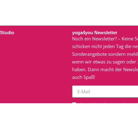
 Studio
yoga4you Newsletter
Noch ein Newsletter? – Keine S
schicken nicht jeden Tag die n
Sonderangebote sondern meld
wenn wir etwas zu sagen oder z
haben. Dann macht der Newsle
auch Spaß!
Ich möchte den E-Mail-Newsl
yoga4you zu erhalten. Ich habe
Datenschutzerklärung
geles
verstanden.