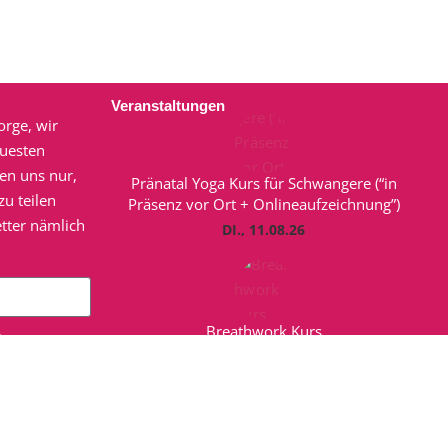
Veranstaltungen
orge, wir
euesten
en uns nur,
Pränatal Yoga Kurs für Schwangere (“in
u teilen
Präsenz vor Ort + Onlineaufzeichnung”)
tter nämlich
DI., 11.08.26
Breathwork Kurs
etter von
FR., 14.08.26
 die
en und