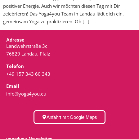
positiver Energie. Auch wir möchten diesen Tag mit Dir
zelebrieren! Das Yoga4you Team in Landau lädt dich ein,
gemeinsam Yoga zu praktizieren. Ob […]
Adresse
Landwehrstraße 3c
76829 Landau, Pfalz
Telefon
+49 157 343 60 343
Email
info@yoga4you.eu
Anfahrt mit Google Maps
yoga4you Newsletter