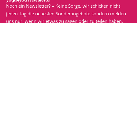
Noch ein Newsletter? – Keine Sorge, wir schicken nicht
jeden Tag die neuesten Sonderangebote sondern melden
uns nur, wenn wir etwas zu sagen oder zu teilen haben.
Dann macht der Newsletter nämlich auch Spaß!
Ich möchte den E-Mail-Newsletter von yoga4you zu
erhalten. Ich habe die
Datenschutzerklärung
gelesen und
verstanden.
zum Newsletter anmelden
Veranstaltungen
Pränatal Yoga Kurs für Schwangere (“in Präsenz vor Ort +