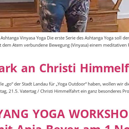
s Ashtanga Vinyasa Yoga Die erste Serie des Ashtanga Yoga soll de
t dem Atem verbundene Bewegung (Vinyasa) einem meditativen Rh
rk an Christi Himmelf
elle „go“ der Stadt Landau für „Yoga Outdoor“ haben, wollen wir d
ag, 21.5. Vatertag / Christi Himmelfahrt ein ganz besonderes Pr
IN YANG YOGA WORKSHO