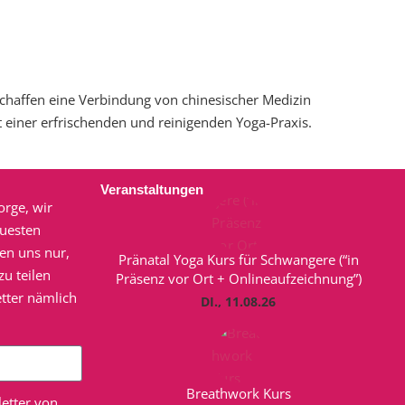
chaffen eine Verbindung von chinesischer Medizin
 einer erfrischenden und reinigenden Yoga-Praxis.
Veranstaltungen
orge, wir
euesten
en uns nur,
Pränatal Yoga Kurs für Schwangere (“in
u teilen
Präsenz vor Ort + Onlineaufzeichnung”)
tter nämlich
DI., 11.08.26
Breathwork Kurs
etter von