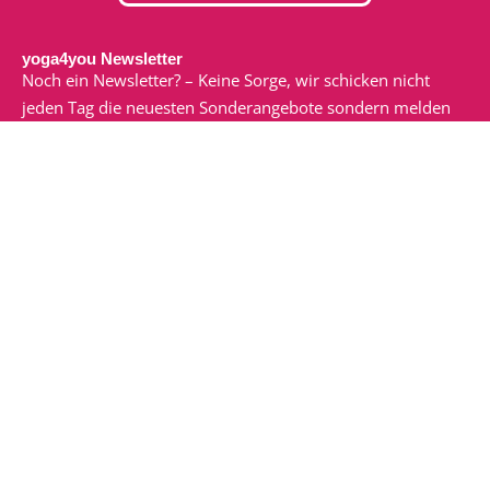
yoga4you Newsletter
Noch ein Newsletter? – Keine Sorge, wir schicken nicht
jeden Tag die neuesten Sonderangebote sondern melden
uns nur, wenn wir etwas zu sagen oder zu teilen haben.
Dann macht der Newsletter nämlich auch Spaß!
Ich möchte den E-Mail-Newsletter von yoga4you zu
erhalten. Ich habe die
Datenschutzerklärung
gelesen und
verstanden.
zum Newsletter anmelden
Veranstaltungen