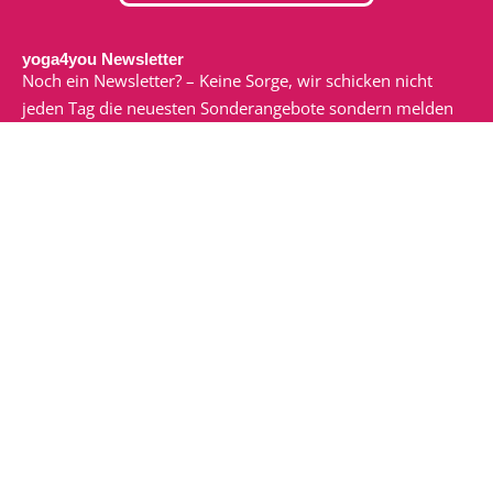
yoga4you Newsletter
Noch ein Newsletter? – Keine Sorge, wir schicken nicht
jeden Tag die neuesten Sonderangebote sondern melden
uns nur, wenn wir etwas zu sagen oder zu teilen haben.
Dann macht der Newsletter nämlich auch Spaß!
Ich möchte den E-Mail-Newsletter von yoga4you zu
erhalten. Ich habe die
Datenschutzerklärung
gelesen und
verstanden.
zum Newsletter anmelden
Veranstaltungen