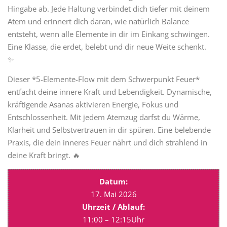
Hingabe ab. Jede Haltung verbindet dich tiefer mit deinem
Atem und erinnert dich daran, wie natürlich Balance
entsteht, wenn alle Elemente in dir im Einkang schwingen.
Eine Klasse, die erdet, belebt und dir neue Weite schenkt.
✨
Dieser *5-Elemente-Flow mit dem Schwerpunkt Feuer*
entfacht deine innere Kraft und Lebendigkeit. Dynamische,
kräftigende Asanas aktivieren Energie, Fokus und
Entschlossenheit. Mit jedem Atemzug darfst du Wärme,
Klarheit und Selbstvertrauen in dir spüren. Eine belebende
Praxis, die dein inneres Feuer nährt und dich strahlend in
deine Kraft bringt. 🔥
Datum:
17. Mai 2026
Uhrzeit / Ablauf:
11:00 – 12:15Uhr