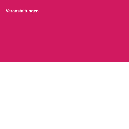
Veranstaltungen
Pränatal Yoga Kurs für Schwangere (“in Präsenz vor Ort +
Onlineaufzeichnung”)
DI., 11.08.26