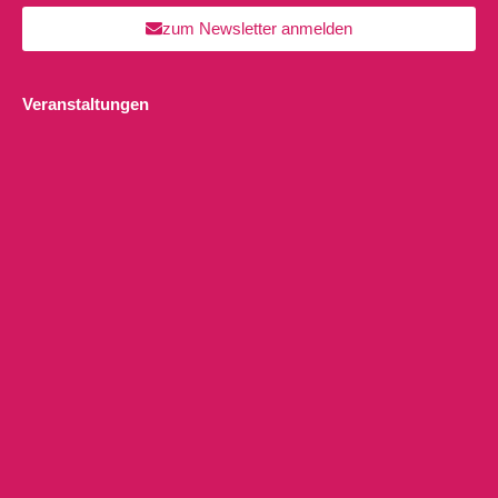
zum Newsletter anmelden
Veranstaltungen
Pränatal Yoga Kurs für Schwangere (“in Präsenz vor Ort +