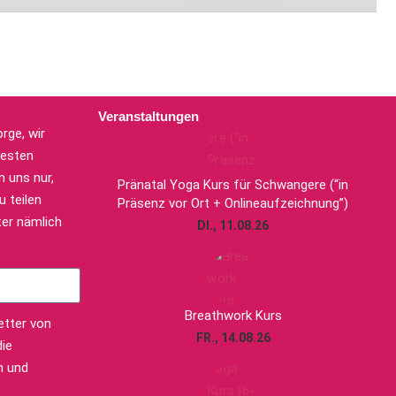
Veranstaltungen
rge, wir
uesten
 uns nur,
Pränatal Yoga Kurs für Schwangere (“in
 teilen
Präsenz vor Ort + Onlineaufzeichnung”)
er nämlich
DI., 11.08.26
Breathwork Kurs
etter von
FR., 14.08.26
die
n und