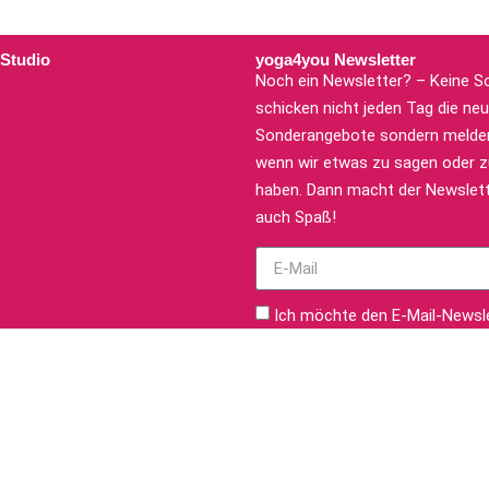
 Studio
yoga4you Newsletter
Noch ein Newsletter? – Keine So
schicken nicht jeden Tag die ne
Sonderangebote sondern melden
wenn wir etwas zu sagen oder zu
haben. Dann macht der Newslett
auch Spaß!
Ich möchte den E-Mail-Newsl
yoga4you zu erhalten. Ich habe 
Datenschutzerklärung
gelese
verstanden.
zum Newsletter anm