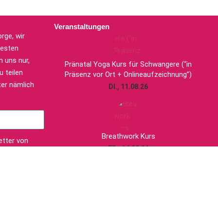
Veranstaltungen
rge, wir
uesten
 uns nur,
Pränatal Yoga Kurs für Schwangere (“in
 teilen
Präsenz vor Ort + Onlineaufzeichnung”)
er nämlich
DI., 11.08.26
Breathwork Kurs
etter von
FR., 14.08.26
die
n und
Kinder Yoga Kurs (6-10 Jahre)
elden
MI., 19.08.26