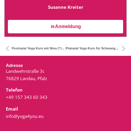
Susanne Kreiter
Anmeldung
Postnatal Yoga Kurs mit Nina (“live+online”) ab 7. März
Pränatal Yoga Kurs für Schwangere (“live+online”)
Adresse
Landwehrstraße 3c
76829 Landau, Pfalz
Telefon
+49 157 343 60 343
Email
info@yoga4you.eu