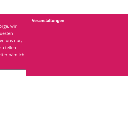
Veranstaltungen
orge, wir
euesten
en uns nur,
Pränatal Yoga Kurs für Schwangere (“in
u teilen
Präsenz vor Ort + Onlineaufzeichnung”)
tter nämlich
DI., 11.08.26
Breathwork Kurs
etter von
FR., 14.08.26
 die
en und
Kinder Yoga Kurs (6-10 Jahre)
elden