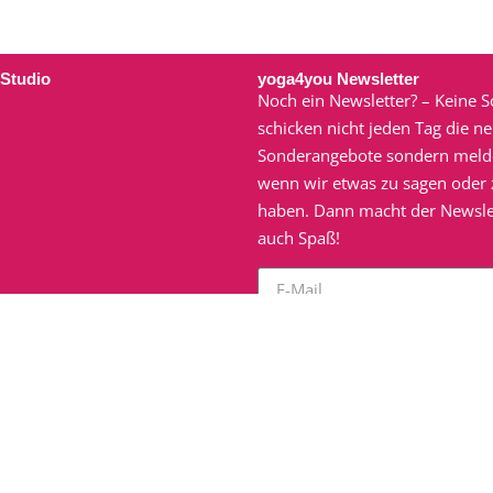
 Studio
yoga4you Newsletter
Noch ein Newsletter? – Keine S
schicken nicht jeden Tag die n
Sonderangebote sondern meld
wenn wir etwas zu sagen oder z
haben. Dann macht der Newsle
auch Spaß!
Ich möchte den E-Mail-Newsl
yoga4you zu erhalten. Ich habe
Datenschutzerklärung
geles
verstanden.
zum Newsletter anm