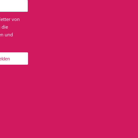
etter von
 die
en und
Pränatal Yoga Kurs für Schwangere (“in
elden
Präsenz vor Ort + Onlineaufzeichnung”)
DI., 11.08.26
Breathwork Kurs
FR., 14.08.26