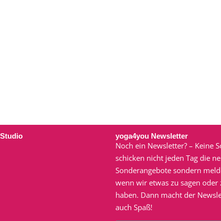
 Studio
yoga4you Newsletter
Noch ein Newsletter? – Keine S
schicken nicht jeden Tag die n
Sonderangebote sondern meld
wenn wir etwas zu sagen oder z
haben. Dann macht der Newsle
auch Spaß!