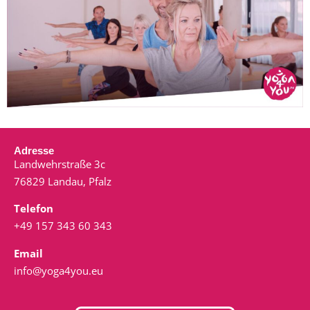
Adresse
Landwehrstraße 3c
76829 Landau, Pfalz
Telefon
+49 157 343 60 343
Email
info@yoga4you.eu