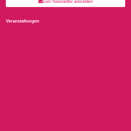
zum Newsletter anmelden
Veranstaltungen
Pränatal Yoga Kurs für Schwangere (“in Präsenz vor Ort +
Onlineaufzeichnung”)
DI., 11.08.26
Breathwork Kurs
FR., 14.08.26