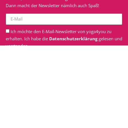
Dann macht der Newsletter nämlich auch Spaß!
Ich möchte den E-Mail-Newsletter von yoga4you zu
erhalten. Ich habe die
Datenschutzerklärung
gelesen und
verstanden.
zum Newsletter anmelden
Veranstaltungen
Pränatal Yoga Kurs für Schwangere (“in Präsenz vor Ort +
Onlineaufzeichnung”)
DI., 11.08.26