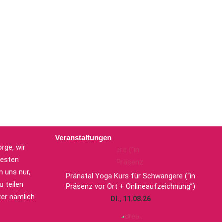
Veranstaltungen
rge, wir
uesten
 uns nur,
Pränatal Yoga Kurs für Schwangere (“in
 teilen
Präsenz vor Ort + Onlineaufzeichnung”)
er nämlich
DI., 11.08.26