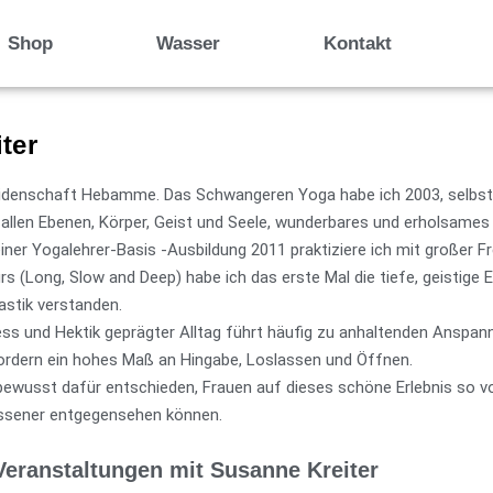
Shop
Wasser
Kontakt
ter
Leidenschaft Hebamme. Das Schwangeren Yoga habe ich 2003, selbst 
allen Ebenen, Körper, Geist und Seele, wunderbares und erholsames 
ner Yogalehrer-Basis -Ausbildung 2011 praktiziere ich mit großer F
s (Long, Slow and Deep) habe ich das erste Mal die tiefe, geistige
stik verstanden.
ress und Hektik geprägter Alltag führt häufig zu anhaltenden Anspa
fordern ein hohes Maß an Hingabe, Loslassen und Öffnen.
bewusst dafür entschieden, Frauen auf dieses schöne Erlebnis so v
assener entgegensehen können.
eranstaltungen mit Susanne Kreiter