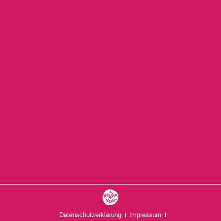
FR., 14.08.26
Kinder Yoga Kurs (6-10 Jahre)
MI., 19.08.26
Datenschutzerklärung
Impressum