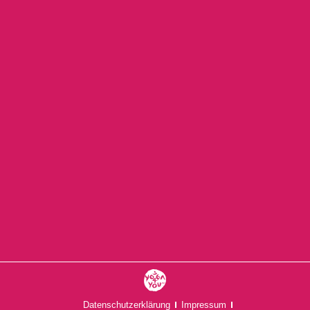
FR., 14.08.26
Kinder Yoga Kurs (6-10 Jahre)
MI., 19.08.26
Datenschutzerklärung
Impressum