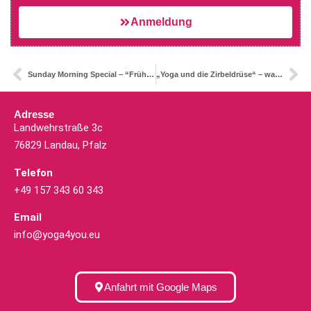
Anmeldung
Sunday Morning Special – “Frühlings-Flow”
„Yoga und die Zirbeldrüse“ – was hat Yoga mit der Zirbeldrüse zu tun und die Zirbeldrüse mit Yoga?
Adresse
Landwehrstraße 3c
76829 Landau, Pfalz
Telefon
+49 157 343 60 343
Email
info@yoga4you.eu
Anfahrt mit Google Maps