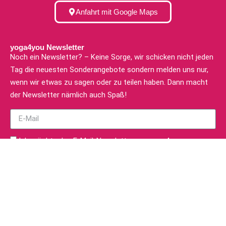
Anfahrt mit Google Maps
yoga4you Newsletter
Noch ein Newsletter? – Keine Sorge, wir schicken nicht jeden
Tag die neuesten Sonderangebote sondern melden uns nur,
wenn wir etwas zu sagen oder zu teilen haben. Dann macht
der Newsletter nämlich auch Spaß!
Ich möchte den E-Mail-Newsletter von yoga4you zu
erhalten. Ich habe die
Datenschutzerklärung
gelesen und
verstanden.
zum Newsletter anmelden