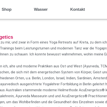
Shop
Wasser
Kontakt
getics
zu mir, und zwar in Form eines Yoga Retreats auf Kreta, zu dem ic
n Trainings beim Leistungsturnen und modernen Tanz war die Yogapra
 Innen zu schauen. Ich konnte bewusst wahrnehmen, wohin meine Ener
n ich, alte und moderne Praktiken aus Ost und West (Ayurveda, T
rschen, die sich mit dem energetischen System von Körper, Geist un
hiedenen Orten, u.a. Berlin, London, Israel, Indien, Sardinien, Amste
yurvedisch ausgerichtete Yogalehrer Fortbildung in Berlin geleitet
ie aus Australien stammende moderne Heilmethode AcuEnergetics® k
galehrerin, Ayurveda Masseurin und und AcuEnergetics® Practitioner 
ngen, um das Wohlbefinden und die Gesundheit des Einzelnen sowie 