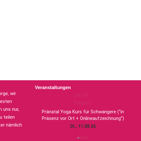
Veranstaltungen
rge, wir
uesten
 uns nur,
Pränatal Yoga Kurs für Schwangere (“in
 teilen
Präsenz vor Ort + Onlineaufzeichnung”)
er nämlich
DI., 11.08.26